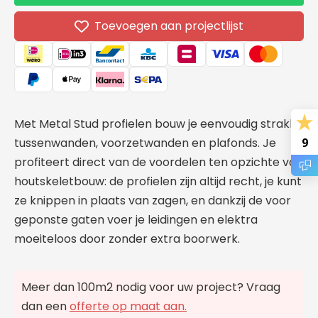
Stud
Stud
Profiel
Profiel
Toevoegen aan projectlijst
C-
C-
50
50
-
-
3000x50mm
3000
Met Metal Stud profielen bouw je eenvoudig strakke
tussenwanden, voorzetwanden en plafonds. Je
9
profiteert direct van de voordelen ten opzichte van
houtskeletbouw: de profielen zijn altijd recht, je kunt
ze knippen in plaats van zagen, en dankzij de voor
geponste gaten voer je leidingen en elektra
moeiteloos door zonder extra boorwerk.
Meer dan 100m2 nodig voor uw project? Vraag
dan een
offerte op maat aan.