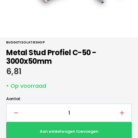
BUDGETISOLATIESHOP
Metal Stud Profiel C-50 -
3000x50mm
Normale
6,81
prijs
• Op voorraad
Aantal:
Aantal
Aantal
verlagen
verho
voor
voor
Aan winkelwagen toevoegen
Metal
Metal