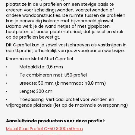
plaatst ze in de U
profielen om een stevige basis te
‑
creeren voor scheidingswanden, voorzetwanden of
andere wandconstructies. De ruimte tussen de profielen
kun je eenvoudig isoleren met bijvoorbeeld glaswol.
Daarna werk je de wand netjes af met gipsplaten,
houtplaten of ander plaatmateriaal, dat je snel en strak
op de profielen bevestigt.
Dit C
profiel kun je zowel vastschroeven als vastknijpen in
‑
een U
profiel, afhankelijk van jouw voorkeur en werkwijze.
‑
Kenmerken Metal Stud C
profiel
‑
•
Metaaldikte: 0,6 mm
•
Te combineren met: U50
profiel
‑
•
Breedte: 50 mm (binnenmaat 48,8 mm)
•
Lengte: 300 cm
•
Toepassing: Verticaal profiel voor wanden en
vrijdragende plafonds (let op de maximale overspanning)
Aansluitende producten voor deze profiel:
Metal Stud Profiel C-50 3000x50mm