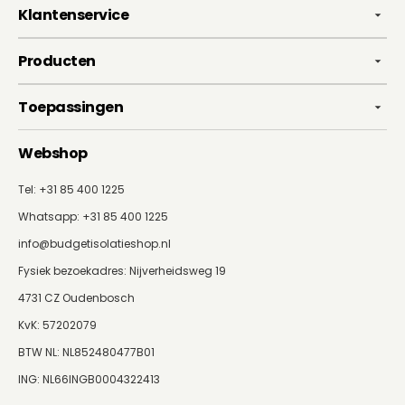
Klantenservice
Producten
Toepassingen
Webshop
Tel: +31 85 400 1225
Whatsapp:
+31 85 400 1225
info@budgetisolatieshop.nl
Fysiek bezoekadres: Nijverheidsweg 19
4731 CZ Oudenbosch
KvK: 57202079
BTW NL: NL852480477B01
ING: NL66INGB0004322413