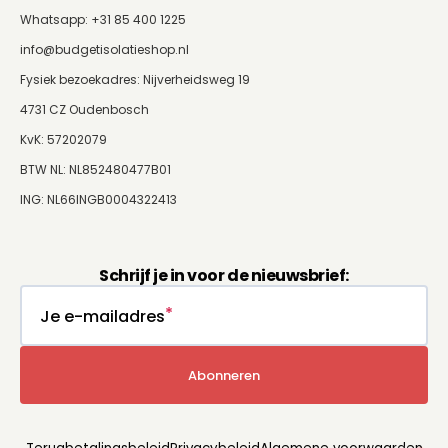
Whatsapp:
+31 85 400 1225
info@budgetisolatieshop.nl
Fysiek bezoekadres: Nijverheidsweg 19
4731 CZ Oudenbosch
KvK: 57202079
BTW NL: NL852480477B01
ING: NL66INGB0004322413
Schrijf je in voor de nieuwsbrief:
Je e-mailadres
Abonneren