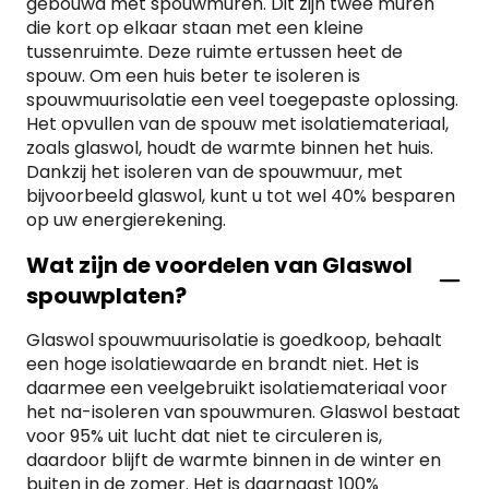
gebouwd met spouwmuren. Dit zijn twee muren
isolatiemateriaal toe te passen? Vanzelfsprekend
die kort op elkaar staan met een kleine
stijgt de isolatiewaarde naarmate u dikker
tussenruimte. Deze ruimte ertussen heet de
isolatiemateriaal gebruikt.Bij elk product in onze
spouw. Om een huis beter te isoleren is
website staat een Rd-waarde. Dit duidt de
spouwmuurisolatie een veel toegepaste oplossing.
isolatiewaarde aan van het materiaal. Om voor
Het opvullen van de spouw met isolatiemateriaal,
subsidie in aanmerking te komen is een minimale
zoals glaswol, houdt de warmte binnen het huis.
Rd-waarde van 3,5 m2K/W benodigd. Met
glaswol
Dankzij het isoleren van de spouwmuur, met
platen van 120mm
of hoger behaalt u deze
bijvoorbeeld glaswol, kunt u tot wel 40% besparen
isolatiewaarde.Wilt u weten welke glaswol isolatie u
op uw energierekening.
het beste kunt gebruiken om uw dak te isoleren?
Onze specialisten geven u graag advies.
Wat zijn de voordelen van Glaswol
spouwplaten?
Glaswol spouwmuurisolatie is goedkoop, behaalt
een hoge isolatiewaarde en brandt niet. Het is
daarmee een veelgebruikt isolatiemateriaal voor
het na-isoleren van spouwmuren. Glaswol bestaat
voor 95% uit lucht dat niet te circuleren is,
daardoor blijft de warmte binnen in de winter en
buiten in de zomer. Het is daarnaast 100%