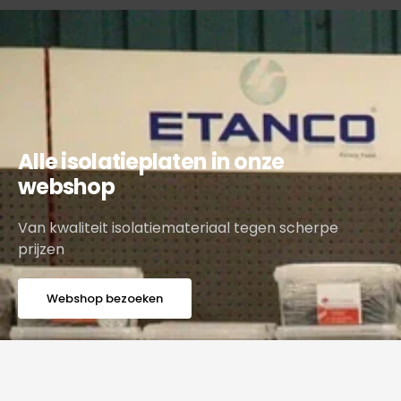
eventueel de kruipruimte. Daarnaast dient u te
bepalen welke isolatiewaarde (Rd-waarde) u wilt
behalen. Bij vloerisolatie is een minimale Rd-
waarde van 3,3 m2K/W vereist om in aanmerking
te komen voor
subsidie
. Bij
Glaswol platen van
120mm
behaalt u een Rd-waarde van 3,4 m2K/W.
Alle isolatieplaten in onze
webshop
Van kwaliteit isolatiemateriaal tegen scherpe
prijzen
Webshop bezoeken