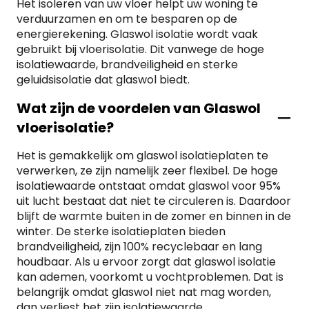
Het isoleren van uw vloer helpt uw woning te
260mm. Welke dikte u uiteindelijk het beste kunt
verduurzamen en om te besparen op de
kiezen is afhankelijk van de beschikbare ruimte
energierekening. Glaswol isolatie wordt vaak
tussen de muren én de isolatiewaarde die u wilt
gebruikt bij vloerisolatie. Dit vanwege de hoge
behalen.De Rd-waarde van Glaswol isolatie toont
isolatiewaarde, brandveiligheid en sterke
aan wat de isolatiewaarde van het materiaal is.
geluidsisolatie dat glaswol biedt.
Voor spouwmuurisolatie is ten minste 1,1 m2K/W
vereist. Dat betekent dat u in aanmerking komt
Wat zijn de voordelen van Glaswol
voor
subsidie
. Bij
Glaswol isolatieplaten
van 45 mm
wordt al een Rd-waarde van 1,2 m2K/W
vloerisolatie?
behaald.Heeft u vragen over welke dikte u het
Het is gemakkelijk om glaswol isolatieplaten te
beste kunt kiezen voor uw bouwproject? Onze
verwerken, ze zijn namelijk zeer flexibel. De hoge
specialisten adviseren u graag.
isolatiewaarde ontstaat omdat glaswol voor 95%
uit lucht bestaat dat niet te circuleren is. Daardoor
blijft de warmte buiten in de zomer en binnen in de
winter. De sterke isolatieplaten bieden
brandveiligheid, zijn 100% recyclebaar en lang
houdbaar. Als u ervoor zorgt dat glaswol isolatie
kan ademen, voorkomt u vochtproblemen. Dat is
belangrijk omdat glaswol niet nat mag worden,
dan verliest het zijn isolatiewaarde.