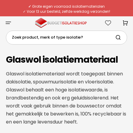
Meteen
naar
✓
Grote eigen voorraad isolatiematerialen
de
✓ Voor 13 uur besteld, zelfde werkdag verzonden!
content
✓ Eigen chauffeurs & flexibele bezorging
✓
Deskundig advies van echte specialisten
Winkelwa
Zoek product, merk of type isolatie?
Glaswol isolatiemateriaal
Glaswol isolatiemateriaal wordt toegepast binnen
dakisolatie, spouwmuurisolatie en vloerisolatie.
Glaswol behaalt een hoge isolatiewaarde, is
brandbestendig en ook erg geluidsisolerend. Het
wordt vaak gebruik binnen de bouwsector omdat
het gemakkelijk te bewerken is, 100% recyclebaar is
en een lange levensduur heeft.