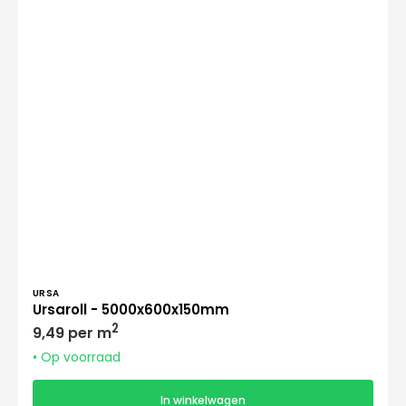
Verkoper:
URSA
Ursaroll - 5000x600x150mm
Normale
2
9,49 per m
prijs
• Op voorraad
In winkelwagen