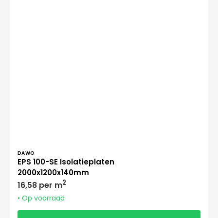
Verkoper:
DAWO
EPS 100-SE Isolatieplaten
2000x1200x140mm
Normale
2
16,58 per m
prijs
• Op voorraad