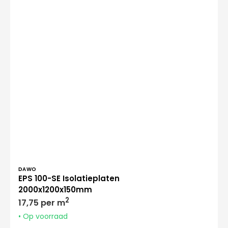
Verkoper:
DAWO
EPS 100-SE Isolatieplaten
2000x1200x150mm
Normale
2
17,75 per m
prijs
• Op voorraad