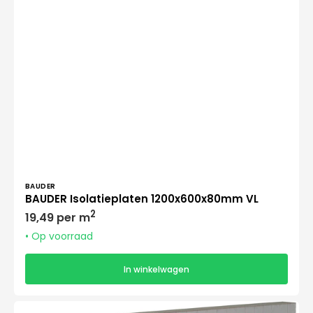
Verkoper:
BAUDER
BAUDER Isolatieplaten 1200x600x80mm VL
Normale
2
19,49 per m
prijs
• Op voorraad
In winkelwagen
IKO