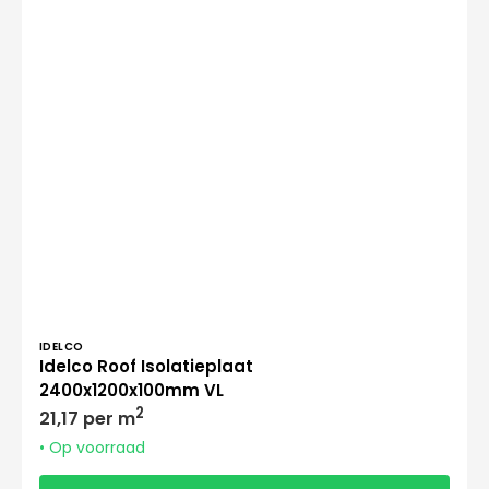
Verkoper:
IDELCO
Idelco Roof Isolatieplaat
2400x1200x100mm VL
Normale
2
21,17 per m
prijs
• Op voorraad