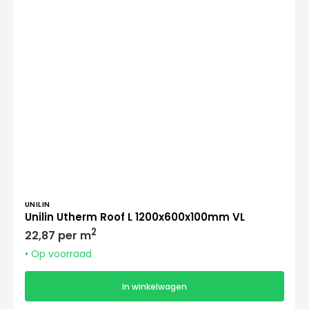
Verkoper:
UNILIN
Unilin Utherm Roof L 1200x600x100mm VL
Normale
2
22,87 per m
prijs
• Op voorraad
In winkelwagen