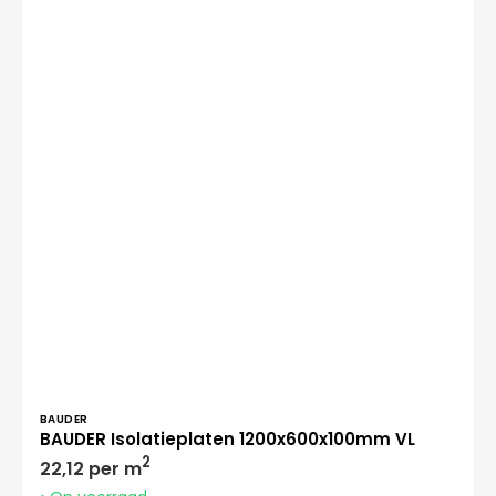
Verkoper:
BAUDER
BAUDER Isolatieplaten 1200x600x100mm VL
Normale
2
22,12 per m
prijs