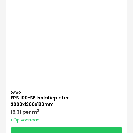
Verkoper:
DAWO
EPS 100-SE Isolatieplaten
2000x1200x130mm
Normale
2
15,31 per m
prijs
• Op voorraad