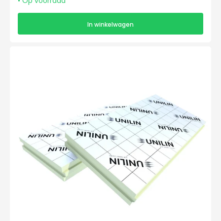
• Op voorraad
In winkelwagen
Unilin
Utherm
Wall
L
1200x600x100mm
TG