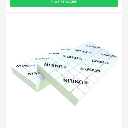
In winkelwagen
Unilin
Utherm
Roof
L
1200x600x100mm
VL