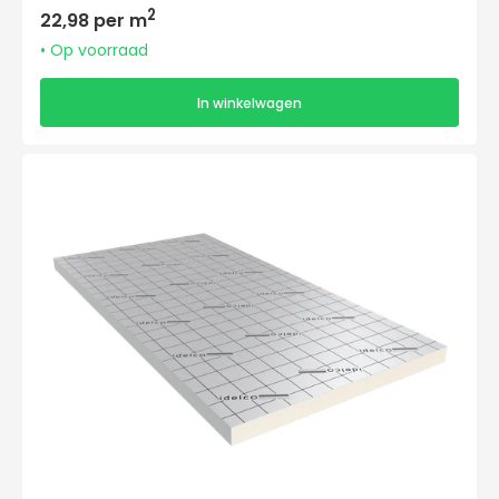
Normale
2
22,98 per m
prijs
• Op voorraad
In winkelwagen
Idelco
Roof
Isolatieplaat
2400x1200x100mm
VL