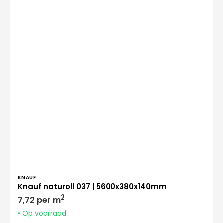
Verkoper:
KNAUF
Knauf naturoll 037 | 5600x380x140mm
Normale
2
7,72 per m
prijs
• Op voorraad