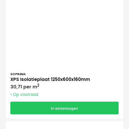
Verkoper:
SOPREMA
XPS Isolatieplaat 1250x600x160mm
Normale
2
30,71 per m
prijs
• Op voorraad
In winkelwagen
Knauf