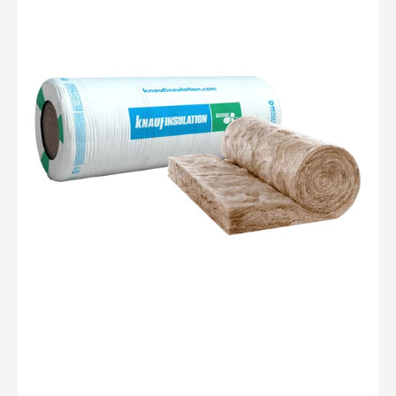
naturoll
037
|
5600x380x140mm