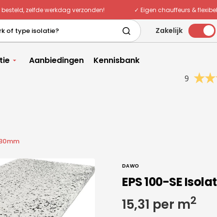
r besteld, zelfde werkdag verzonden!
✓ Eigen chauffeurs & flexibe
Zakelijk
k of type isolatie?
tie
Aanbiedingen
Kennisbank
9
x130mm
DAWO
EPS 100-SE Isol
2
Normale
15,31 per m