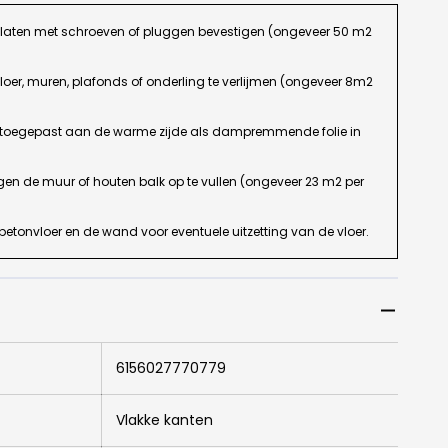
platen met schroeven of pluggen bevestigen (ongeveer 50 m2
loer, muren, plafonds of onderling te verlijmen (ongeveer 8m2
t toegepast aan de warme zijde als dampremmende folie in
gen de muur of houten balk op te vullen (ongeveer 23 m2 per
 betonvloer en de wand voor eventuele uitzetting van de vloer.
6156027770779
Vlakke kanten