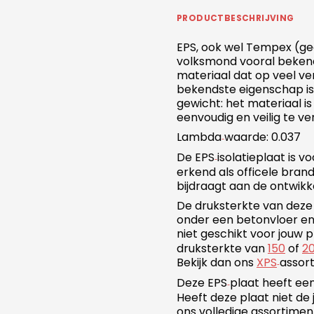
PRODUCTBESCHRIJVING
EPS, ook wel Tempex (ge
volksmond vooral bekend 
materiaal dat op veel v
bekendste eigenschap is
gewicht: het materiaal is
eenvoudig en veilig te v
Lambda
waarde: 0.037
‑
De EPS
isolatieplaat is v
‑
erkend als officele bran
bijdraagt aan de ontwikk
De druksterkte van deze 
onder een betonvloer en
niet geschikt voor jouw 
druksterkte van
150
of
2
Bekijk dan ons
XPS
assor
‑
Deze EPS
plaat heeft ee
‑
Heeft deze plaat niet de 
ons volledige assortime