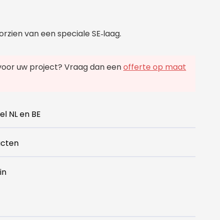
oorzien van een speciale SE
laag.
‑
voor uw project? Vraag dan een
offerte op maat
el NL en BE
ucten
in