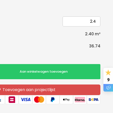
2.40
m²
36.74
Aan winkelwagen toevoegen
9
Toevoegen aan projectlijst
ten
0x130mm