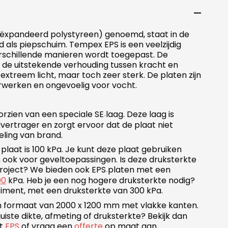
ëxpandeerd polystyreen) genoemd, staat in de
als piepschuim. Tempex EPS is een veelzijdig
erschillende manieren wordt toegepast. De
 de uitstekende verhouding tussen kracht en
 extreem licht, maar toch zeer sterk. De platen zijn
erwerken en ongevoelig voor vocht.
oorzien van een speciale SE
laag. Deze laag is
‑
dvertrager en zorgt ervoor dat de plaat niet
eling van brand.
plaat is 100 kPa. Je kunt deze plaat gebruiken
 ook voor geveltoepassingen. Is deze druksterkte
project? We bieden ook EPS
platen met een
‑
00
kPa. Heb je een nog hogere druksterkte nodig?
timent, met een druksterkte van 300 kPa.
n formaat van 2000 x 1200 mm met vlakke kanten.
juiste dikte, afmeting of druksterkte? Bekijk dan
nt
EPS
of vraag een
offerte
op maat aan.