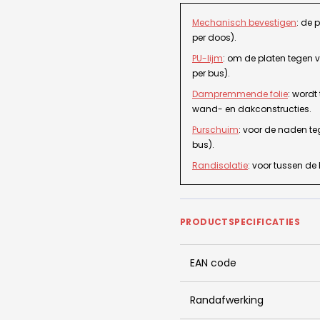
Mechanisch bevestigen
: de 
per doos).
PU-lijm
: om de platen tegen v
per bus).
Dampremmende folie
: word
wand- en dakconstructies.
Purschuim
: voor de naden te
bus).
Randisolatie
: voor tussen de
PRODUCTSPECIFICATIES
EAN code
Randafwerking