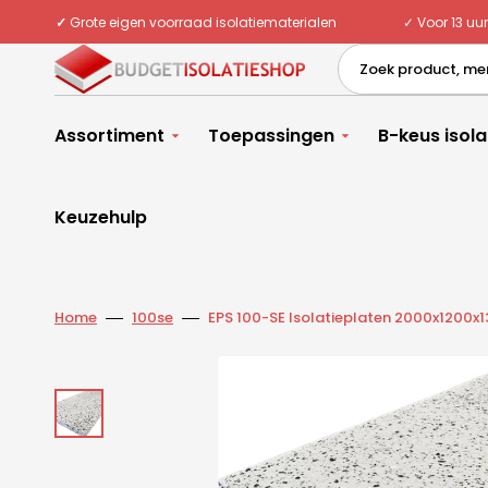
Meteen
naar
✓
Grote eigen voorraad isolatiematerialen
✓ Voor 13 uu
de
content
Zoek product, mer
Assortiment
Toepassingen
B-keus isola
Keuzehulp
Home
100se
EPS 100-SE Isolatieplaten 2000x1200