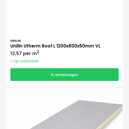
Verkoper:
UNILIN
Unilin Utherm Roof L 1200x600x50mm VL
Normale
2
12,57 per m
prijs
• Op voorraad
In winkelwagen
PIR+
Gips
Isolatieplaat
2600x600x50mm+12,5mm