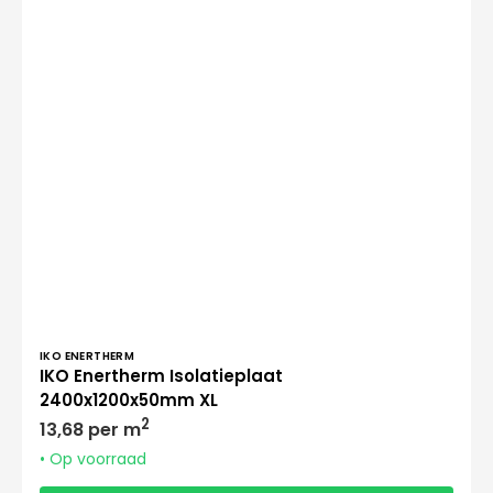
Verkoper:
IKO ENERTHERM
IKO Enertherm Isolatieplaat
2400x1200x50mm XL
Normale
2
13,68 per m
prijs
• Op voorraad