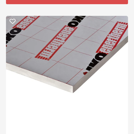
IKO
Enertherm
Isolatieplaat
1200x600x50mm
VL