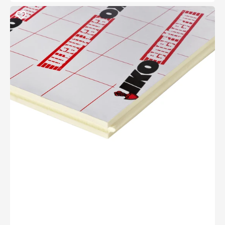
IKO
Enertherm
Isolatieplaat
1200x600x50mm
TG