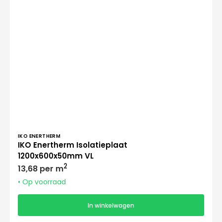
Verkoper:
IKO ENERTHERM
IKO Enertherm Isolatieplaat
1200x600x50mm VL
Normale
2
13,68 per m
prijs
• Op voorraad
In winkelwagen