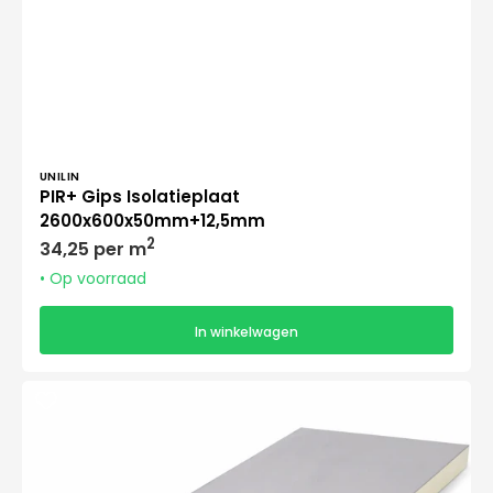
Verkoper:
UNILIN
PIR+ Gips Isolatieplaat
2600x600x50mm+12,5mm
Normale
2
34,25 per m
prijs
• Op voorraad
In winkelwagen
PIR+
Gips
Isolatieplaat
2600x1200x50mm+12,5mm