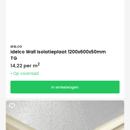
Verkoper:
IDELCO
Idelco Wall Isolatieplaat 1200x600x50mm
TG
Normale
2
14,22 per m
prijs
• Op voorraad
In winkelwagen
BAUDER
Isolatieplaten
1200x600x50mm
TG