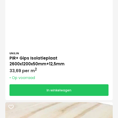
Verkoper:
UNILIN
PIR+ Gips Isolatieplaat
2600x1200x50mm+12,5mm
Normale
2
33,69 per m
prijs
• Op voorraad
In winkelwagen
PIR+
Underlayment