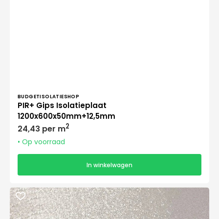
Verkoper:
BUDGETISOLATIESHOP
PIR+ Gips Isolatieplaat
1200x600x50mm+12,5mm
Normale
2
24,43 per m
prijs
• Op voorraad
In winkelwagen
BAUDER
Isolatieplaten