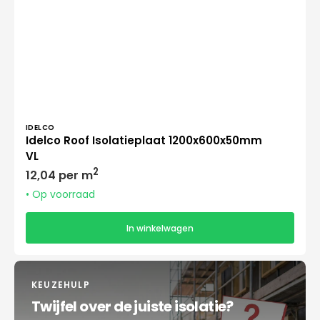
Verkoper:
IDELCO
Idelco Roof Isolatieplaat 1200x600x50mm
VL
Normale
2
12,04 per m
prijs
• Op voorraad
In winkelwagen
KEUZEHULP
Twijfel over de juiste isolatie?