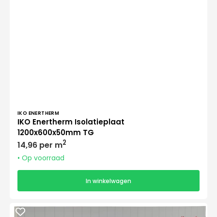
Verkoper:
IKO ENERTHERM
IKO Enertherm Isolatieplaat
1200x600x50mm TG
Normale
2
14,96 per m
prijs
• Op voorraad
In winkelwagen
IKO