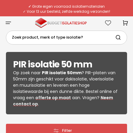
Meteen
naar
✓
Grote eigen voorraad isolatiematerialen
de
✓ Voor 13 uur besteld, zelfde werkdag verzonden!
content
✓ Eigen chauffeurs & flexibele bezorging
✓
Deskundig advies van echte specialisten
Winkelwa
Zoek product, merk of type isolatie?
Collectie:
PIR isolatie 50 mm
Op zoek naar
PIR isolatie 50mm
? PIR-platen van
50mm zijn geschikt voor dakisolatie, vloerisolatie
en muurisolatie en leveren een hoge
isolatiewaarde bij een dunne dikte. Bestel online of
vraag een
offerte op maat
aan. Vragen?
Neem
contact op
.
Filter