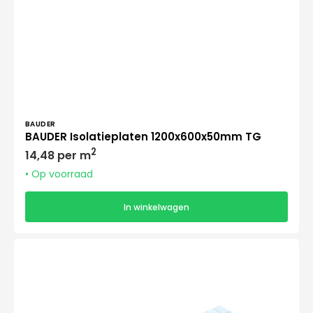
Verkoper:
BAUDER
BAUDER Isolatieplaten 1200x600x50mm TG
Normale
2
14,48 per m
prijs
• Op voorraad
In winkelwagen
Unilin
Utherm
Roof
L