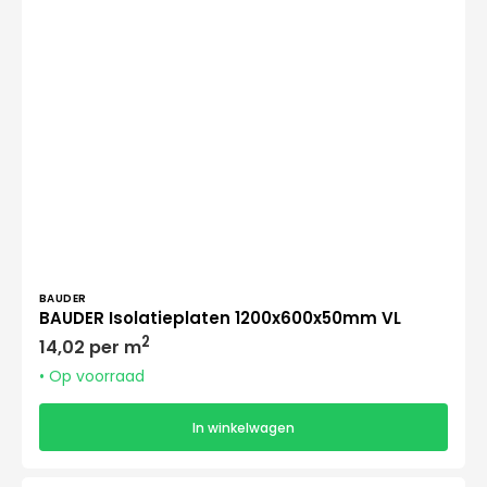
Verkoper:
BAUDER
BAUDER Isolatieplaten 1200x600x50mm VL
Normale
2
14,02 per m
prijs
• Op voorraad
In winkelwagen