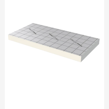
Idelco
Roof
Isolatieplaat
1200x600x50mm
VL