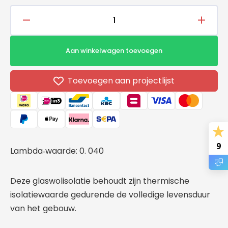
Aantal
Aantal
verlagen
verho
voor
voor
Aan winkelwagen toevoegen
Ursaroll
Ursaro
-
-
8000x600x100mm
8000x
Toevoegen aan projectlijst
9
Lambda
waarde: 0. 040
‑
Deze glaswolisolatie behoudt zijn thermische
isolatiewaarde gedurende de volledige levensduur
van het gebouw.