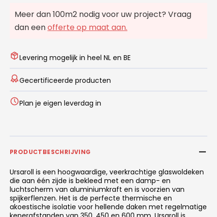
Meer dan 100m2 nodig voor uw project? Vraag
dan een
offerte op maat aan.
Levering mogelijk in heel NL en BE
Gecertificeerde producten
Plan je eigen leverdag in
PRODUCTBESCHRIJVING
Ursaroll is een hoogwaardige, veerkrachtige glaswoldeken
die aan één zijde is bekleed met een damp- en
luchtscherm van aluminiumkraft en is voorzien van
spijkerflenzen. Het is de perfecte thermische en
akoestische isolatie voor hellende daken met regelmatige
keperafstanden van 350, 450 en 600 mm. Ursaroll is