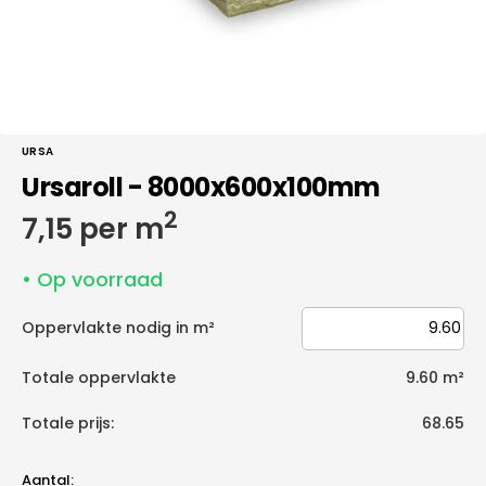
URSA
Ursaroll - 8000x600x100mm
2
Normale
7,15 per m
prijs
• Op voorraad
Oppervlakte nodig in m²
Totale oppervlakte
9.60
m²
Totale prijs:
68.65
Aantal: