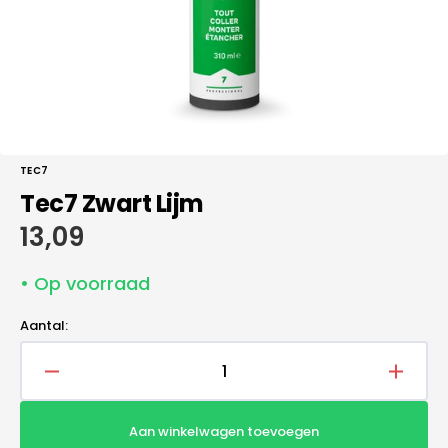
galerieweergave
TEC7
Tec7 Zwart Lijm
Normale
13,09
prijs
• Op voorraad
Aantal:
Aantal
Aantal
verlagen
verho
voor
voor
Aan winkelwagen toevoegen
Tec7
Tec7