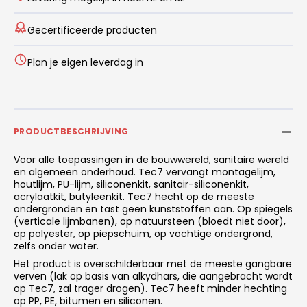
Gecertificeerde producten
Plan je eigen leverdag in
PRODUCTBESCHRIJVING
Voor alle toepassingen in de bouwwereld, sanitaire wereld
en algemeen onderhoud. Tec7 vervangt montagelijm,
houtlijm, PU-lijm, siliconenkit, sanitair-siliconenkit,
acrylaatkit, butyleenkit. Tec7 hecht op de meeste
ondergronden en tast geen kunststoffen aan. Op spiegels
(verticale lijmbanen), op natuursteen (bloedt niet door),
op polyester, op piepschuim, op vochtige ondergrond,
zelfs onder water.
Het product is overschilderbaar met de meeste gangbare
verven (lak op basis van alkydhars, die aangebracht wordt
op Tec7, zal trager drogen). Tec7 heeft minder hechting
op PP, PE, bitumen en siliconen.