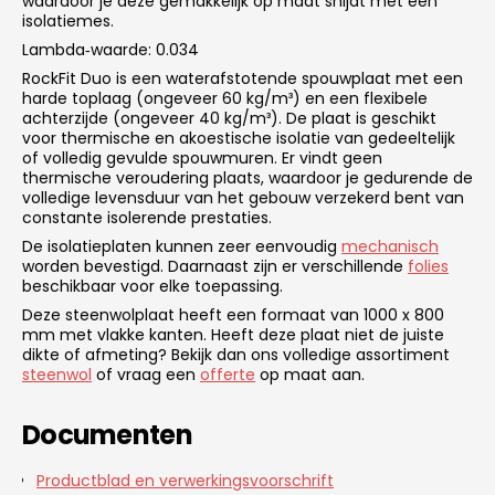
waardoor je deze gemakkelijk op maat snijdt met een
isolatiemes.
Lambda‑waarde: 0.034
RockFit Duo is een waterafstotende spouwplaat met een
harde toplaag (ongeveer 60 kg/m³) en een flexibele
achterzijde (ongeveer 40 kg/m³). De plaat is geschikt
voor thermische en akoestische isolatie van gedeeltelijk
of volledig gevulde spouwmuren. Er vindt geen
thermische veroudering plaats, waardoor je gedurende de
volledige levensduur van het gebouw verzekerd bent van
constante isolerende prestaties.
De isolatieplaten kunnen zeer eenvoudig
mechanisch
worden bevestigd. Daarnaast zijn er verschillende
folies
beschikbaar voor elke toepassing.
Deze steenwolplaat heeft een formaat van 1000 x 800
mm met vlakke kanten. Heeft deze plaat niet de juiste
dikte of afmeting? Bekijk dan ons volledige assortiment
steenwol
of vraag een
offerte
op maat aan.
Documenten
Productblad en verwerkingsvoorschrift