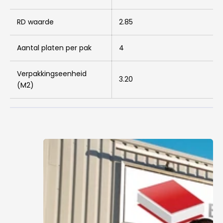
RD waarde
2.85
Aantal platen per pak
4
Verpakkingseenheid
3.20
(M2)