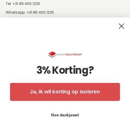
Tel: +31 85 400 1225
Whatsapp:
+31 85 400 1225
info@budgetisolatieshop.nl
Fysiek bezoekadres: Nijverheidsweg 19
4731 CZ Oudenbosch
KvK: 57202079
BTW NL: NL852480477B01
ING: NL66INGB0004322413
3% Korting?
Schrijf je in voor de nieuwsbrief:
Ja, ik wil korting op isoleren
Je e-mailadres
Nee dankjewel
Abonneren