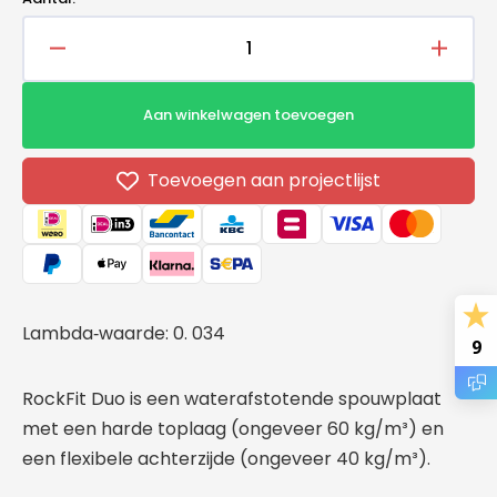
Aantal
Aantal
verlagen
verho
voor
voor
Aan winkelwagen toevoegen
Rockwool
Rockw
RockFit
RockFi
Duo
Duo
Toevoegen aan projectlijst
1000x800x100mm
1000x
Lambda‑waarde: 0. 034
9
RockFit Duo is een waterafstotende spouwplaat
met een harde toplaag (ongeveer 60 kg/m³) en
een flexibele achterzijde (ongeveer 40 kg/m³).