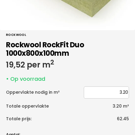
ROCKWOOL
Rockwool RockFit Duo
1000x800x100mm
2
Normale
19,52 per m
prijs
• Op voorraad
Oppervlakte nodig in m²
Totale oppervlakte
3.20
m²
Totale prijs:
62.45
Aantal: