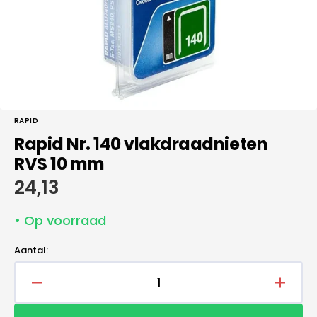
galerieweergave
RAPID
Rapid Nr. 140 vlakdraadnieten
RVS 10 mm
Normale
24,13
prijs
• Op voorraad
Aantal:
Aantal
Aantal
verlagen
verho