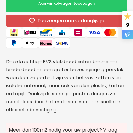
voor
voor
Aan winkelwagen toevoegen
Rapid
Rapid
Nr.
Nr.
140
140
Toevoegen aan verlanglijstje
9
vlakdraadnieten
vlakdr
RVS
RVS
10
10
mm
mm
Deze krachtige RVS vlakdraadnieten bieden een
brede draad en een groter bevestigingsoppervlak,
waardoor ze perfect zijn voor het vastzetten van
isolatiemateriaal, maar ook van dun plastic, karton
en tapijt. Dankzij de scherpe punten dringen ze
moeiteloos door het materiaal voor een snelle en
efficiënte bevestiging.
Meer dan 100m2 nodig voor uw project? Vraag