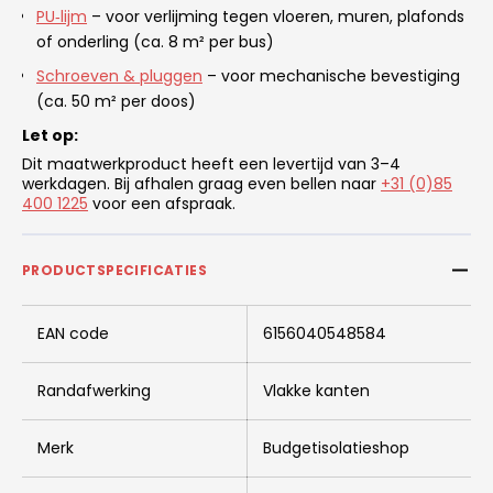
PU‑lijm
– voor verlijming tegen vloeren, muren, plafonds
of onderling (ca. 8 m² per bus)
Schroeven & pluggen
– voor mechanische bevestiging
(ca. 50 m² per doos)
Let op:
Dit maatwerkproduct heeft een levertijd van 3–4
werkdagen. Bij afhalen graag even bellen naar
+31 (0)85
400 1225
voor een afspraak.
PRODUCTSPECIFICATIES
EAN code
6156040548584
Randafwerking
Vlakke kanten
Merk
Budgetisolatieshop