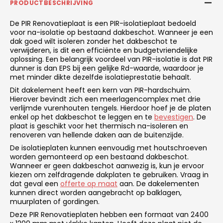
PRODUCTBESCHRIJVING
De PIR Renovatieplaat is een PIR-isolatieplaat bedoeld
voor na-isolatie op bestaand dakbeschot. Wanneer je een
dak goed wilt isoleren zonder het dakbeschot te
verwijderen, is dit een efficiënte en budgetvriendelijke
oplossing. Een belangrijk voordeel van PIR-isolatie is dat PIR
dunner is dan EPS bij een gelijke Rd-waarde, waardoor je
met minder dikte dezelfde isolatieprestatie behaalt.
Dit dakelement heeft een kern van PIR-hardschuim.
Hierover bevindt zich een meerlagencomplex met drie
verlijmde vurenhouten tengels. Hierdoor hoef je de platen
enkel op het dakbeschot te leggen en te
bevestigen
. De
plaat is geschikt voor het thermisch na-isoleren en
renoveren van hellende daken aan de buitenzijde.
De isolatieplaten kunnen eenvoudig met houtschroeven
worden gemonteerd op een bestaand dakbeschot.
Wanneer er geen dakbeschot aanwezig is, kun je ervoor
kiezen om zelfdragende dakplaten te gebruiken. Vraag in
dat geval een
offerte op maat
aan. De dakelementen
kunnen direct worden aangebracht op balklagen,
muurplaten of gordingen.
Deze PIR Renovatieplaten hebben een formaat van 2400