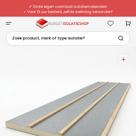
Meteen
naar
✓
Grote eigen voorraad isolatiematerialen
de
✓ Voor 13 uur besteld, zelfde werkdag verzonden!
content
✓ Eigen chauffeurs & flexibele bezorging
✓
Deskundig advies van echte specialisten
Winkelwa
Zoek product, merk of type isolatie?
1
van
media
openen
in