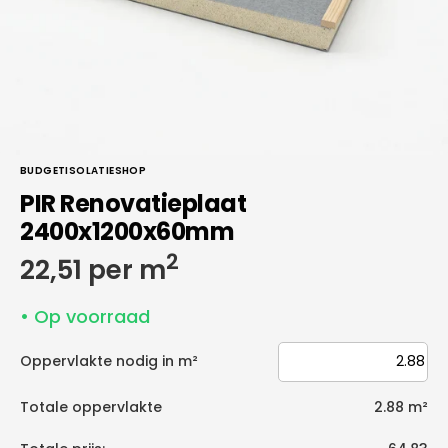
galerieweergave
BUDGETISOLATIESHOP
PIR Renovatieplaat
2400x1200x60mm
2
Normale
22,51 per m
prijs
• Op voorraad
Oppervlakte nodig in m²
Totale oppervlakte
2.88
m²