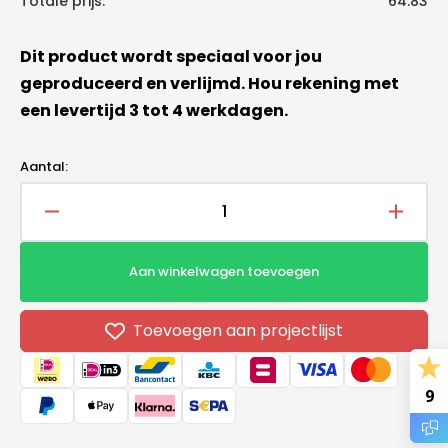
Totale prijs:
64.83
Dit product wordt speciaal voor jou
geproduceerd en verlijmd. Hou rekening met
een levertijd 3 tot 4 werkdagen.
Aantal:
Aantal
Aantal
verlagen
verho
voor
voor
Aan winkelwagen toevoegen
PIR
PIR
Renovatieplaat
Renova
2400x1200x60mm
2400x
Toevoegen aan projectlijst
9