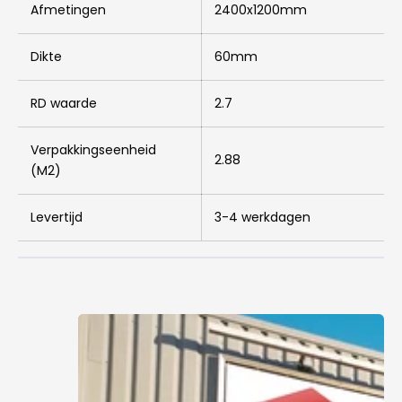
Afmetingen
2400x1200mm
Dikte
60mm
RD waarde
2.7
Verpakkingseenheid
2.88
(M2)
Levertijd
3-4 werkdagen