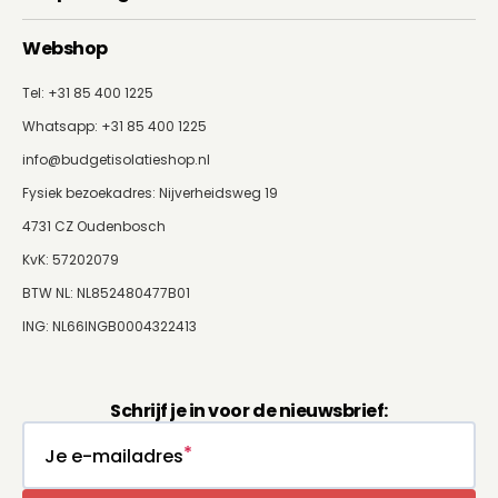
Webshop
Tel: +31 85 400 1225
Whatsapp:
+31 85 400 1225
info@budgetisolatieshop.nl
Fysiek bezoekadres: Nijverheidsweg 19
4731 CZ Oudenbosch
KvK: 57202079
BTW NL: NL852480477B01
ING: NL66INGB0004322413
Schrijf je in voor de nieuwsbrief:
Je e-mailadres