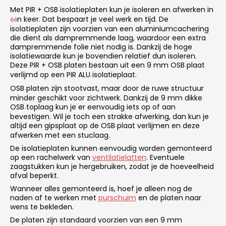
Met PIR + OSB
isolatieplaten kun je isoleren en afwerken in
‑
n keer. Dat bespaart je veel werk en tijd. De
éé
isolatieplaten zijn voorzien van een aluminiumcachering
die dient als dampremmende laag, waardoor een extra
dampremmende folie niet nodig is. Dankzij de hoge
isolatiewaarde kun je bovendien relatief dun isoleren.
Deze PIR + OSB
platen bestaan uit een 9 mm OSB
plaat
‑
‑
verlijmd op een PIR ALU
isolatieplaat.
‑
OSB
platen zijn stootvast, maar door de ruwe structuur
‑
minder geschikt voor zichtwerk. Dankzij de 9 mm dikke
OSB
toplaag kun je er eenvoudig iets op of aan
‑
bevestigen. Wil je toch een strakke afwerking, dan kun je
altijd een gipsplaat op de OSB
plaat verlijmen en deze
‑
afwerken met een stuclaag.
De isolatieplaten kunnen eenvoudig worden gemonteerd
op een rachelwerk van
ventilatielatten
. Eventuele
zaagstukken kun je hergebruiken, zodat je de hoeveelheid
afval beperkt.
Wanneer alles gemonteerd is, hoef je alleen nog de
naden af te werken met
purschuim
en de platen naar
wens te bekleden.
De platen zijn standaard voorzien van een 9 mm