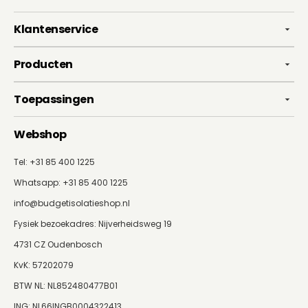
Klantenservice
Producten
Toepassingen
Webshop
Tel: +31 85 400 1225
Whatsapp:
+31 85 400 1225
info@budgetisolatieshop.nl
Fysiek bezoekadres: Nijverheidsweg 19
4731 CZ Oudenbosch
KvK: 57202079
BTW NL: NL852480477B01
ING: NL66INGB0004322413