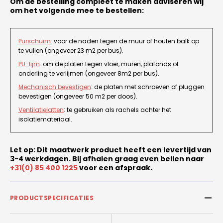
Om de bestelling compleet te maken adviseren wij
om het volgende mee te bestellen:
Purschuim
: voor de naden tegen de muur of houten balk op
te vullen (ongeveer 23 m2 per bus).
PU-lijm
: om de platen tegen vloer, muren, plafonds of
onderling te verlijmen (ongeveer 8m2 per bus).
Mechanisch bevestigen
: de platen met schroeven of pluggen
bevestigen (ongeveer 50 m2 per doos).
Ventilatielatten
: te gebruiken als rachels achter het
isolatiemateriaal.
Let op: Dit maatwerk product heeft een levertijd van
3-4 werkdagen. Bij afhalen graag even bellen naar
+31(0) 85 400 1225
voor een afspraak.
PRODUCTSPECIFICATIES