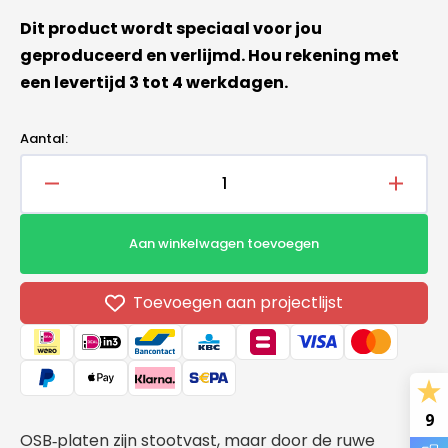
Dit product wordt speciaal voor jou
geproduceerd en verlijmd. Hou rekening met
een levertijd 3 tot 4 werkdagen.
Aantal:
Aantal
Aantal
verlagen
verho
voor
voor
Aan winkelwagen toevoegen
PIR+
PIR+
OSB
OSB
1200x600x100+9mm
1200x
Toevoegen aan projectlijst
TG
TG
9
OSB
platen zijn stootvast, maar door de ruwe
‑