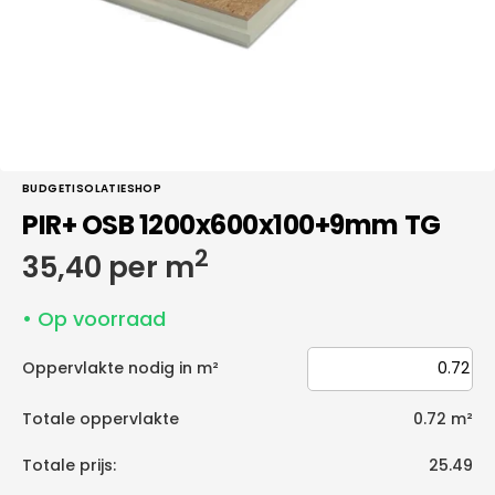
galerieweergave
BUDGETISOLATIESHOP
PIR+ OSB 1200x600x100+9mm TG
2
Normale
35,40 per m
prijs
• Op voorraad
Oppervlakte nodig in m²
Totale oppervlakte
0.72
m²
Totale prijs:
25.49