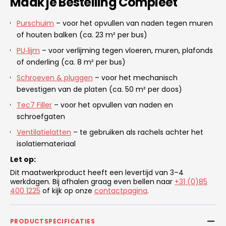
Maak je Bestelling Compleet
Purschuim
– voor het opvullen van naden tegen muren
of houten balken (ca. 23 m² per bus)
PU‑lijm
– voor verlijming tegen vloeren, muren, plafonds
of onderling (ca. 8 m² per bus)
Schroeven & pluggen
– voor het mechanisch
bevestigen van de platen (ca. 50 m² per doos)
Tec7 Filler
– voor het opvullen van naden en
schroefgaten
Ventilatielatten
– te gebruiken als rachels achter het
isolatiemateriaal
Let op:
Dit maatwerkproduct heeft een levertijd van 3–4
werkdagen. Bij afhalen graag even bellen naar
+31 (0)85
400 1225
of kijk op onze
contactpagina
.
PRODUCTSPECIFICATIES