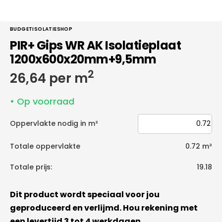
BUDGETISOLATIESHOP
PIR+ Gips WR AK Isolatieplaat
1200x600x20mm+9,5mm
2
Normale
26,64 per m
prijs
• Op voorraad
Oppervlakte nodig in m²
Totale oppervlakte
0.72
m²
Totale prijs:
19.18
Dit product wordt speciaal voor jou
geproduceerd en verlijmd. Hou rekening met
een levertijd 3 tot 4 werkdagen.