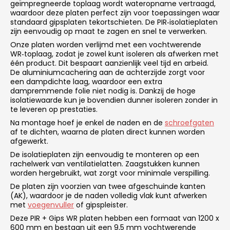
geïmpregneerde toplaag wordt wateropname vertraagd,
waardoor deze platen perfect zijn voor toepassingen waar
standaard gipsplaten tekortschieten. De PIR‑isolatieplaten
zijn eenvoudig op maat te zagen en snel te verwerken.
Onze platen worden verlijmd met een vochtwerende
WR‑toplaag, zodat je zowel kunt isoleren als afwerken met
één product. Dit bespaart aanzienlijk veel tijd en arbeid.
De aluminiumcachering aan de achterzijde zorgt voor
een dampdichte laag, waardoor een extra
dampremmende folie niet nodig is. Dankzij de hoge
isolatiewaarde kun je bovendien dunner isoleren zonder in
te leveren op prestaties.
Na montage hoef je enkel de naden en de
schroefgaten
af te dichten, waarna de platen direct kunnen worden
afgewerkt.
De isolatieplaten zijn eenvoudig te monteren op een
rachelwerk van ventilatielatten. Zaagstukken kunnen
worden hergebruikt, wat zorgt voor minimale verspilling.
De platen zijn voorzien van twee afgeschuinde kanten
(AK), waardoor je de naden volledig vlak kunt afwerken
met
voegenvuller
of gipspleister.
Deze PIR + Gips WR platen hebben een formaat van 1200 x
600 mm en bestaan uit een 9,5 mm vochtwerende