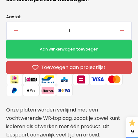
Aantal:
Aantal
Aantal
verlagen
verho
voor
voor
Aan winkelwagen toevoegen
PIR+
PIR+
Gips
Gips
WR
WR
Toevoegen aan projectlijst
AK
AK
Isolatieplaat
Isolati
1200x600x20mm+9,5mm
1200
Onze platen worden verlijmd met een
vochtwerende WR‑toplaag, zodat je zowel kunt
isoleren als afwerken met één product. Dit
9
bespaart aanzienlijk veel tijd en arbeid.