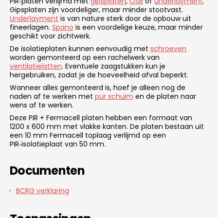
PIR‑platen verlijmd met
gipsplaten
,
OSB
of
underlayment
.
Gipsplaten zijn voordeliger, maar minder stootvast.
Underlayment
is van nature sterk door de opbouw uit
fineerlagen.
Spano
is een voordelige keuze, maar minder
geschikt voor zichtwerk.
De isolatieplaten kunnen eenvoudig met
schroeven
worden gemonteerd op een rachelwerk van
ventilatielatten
. Eventuele zaagstukken kun je
hergebruiken, zodat je de hoeveelheid afval beperkt.
Wanneer alles gemonteerd is, hoef je alleen nog de
naden af te werken met
pur schuim
en de platen naar
wens af te werken.
Deze PIR + Fermacell platen hebben een formaat van
1200 x 600 mm met vlakke kanten. De platen bestaan uit
een 10 mm Fermacell toplaag verlijmd op een
PIR‑isolatieplaat van 50 mm.
Documenten
BCRG verklaring