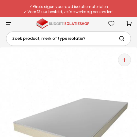
Meteen
naar
✓
Grote eigen voorraad isolatiematerialen
de
✓ Voor 13 uur besteld, zelfde werkdag verzonden!
content
✓ Eigen chauffeurs & flexibele bezorging
✓
Deskundig advies van echte specialisten
Winkelwa
Zoek product, merk of type isolatie?
1
van
media
openen
in