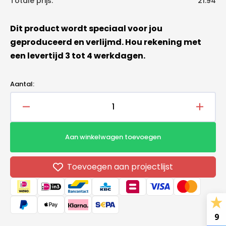
Totale prijs:
21.94
Dit product wordt speciaal voor jou
geproduceerd en verlijmd. Hou rekening met
een levertijd 3 tot 4 werkdagen.
Aantal:
Aantal
Aantal
verlagen
verho
voor
voor
Aan winkelwagen toevoegen
PIR+
PIR+
Fermacell
Fermac
Gipsvezelplaat
Gipsve
Toevoegen aan projectlijst
1200x600x50mm+10mm
1200
9