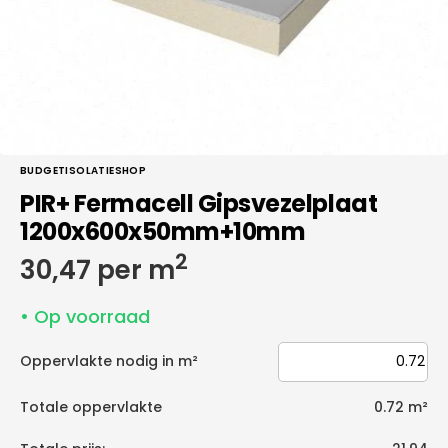
galerieweergave
BUDGETISOLATIESHOP
PIR+ Fermacell Gipsvezelplaat
1200x600x50mm+10mm
2
Normale
30,47 per m
prijs
• Op voorraad
Oppervlakte nodig in m²
Totale oppervlakte
0.72
m²