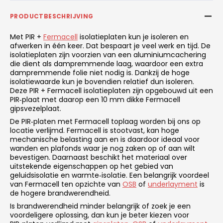
PRODUCTBESCHRIJVING
Met PIR +
Fermacell
isolatieplaten kun je isoleren en
afwerken in één keer. Dat bespaart je veel werk en tijd. De
isolatieplaten zijn voorzien van een aluminiumcachering
die dient als dampremmende laag, waardoor een extra
dampremmende folie niet nodig is. Dankzij de hoge
isolatiewaarde kun je bovendien relatief dun isoleren.
Deze PIR + Fermacell isolatieplaten zijn opgebouwd uit een
PIR‑plaat met daarop een 10 mm dikke Fermacell
gipsvezelplaat.
De PIR‑platen met Fermacell toplaag worden bij ons op
locatie verlijmd. Fermacell is stootvast, kan hoge
mechanische belasting aan en is daardoor ideaal voor
wanden en plafonds waar je nog zaken op of aan wilt
bevestigen. Daarnaast beschikt het materiaal over
uitstekende eigenschappen op het gebied van
geluidsisolatie en warmte‑isolatie. Een belangrijk voordeel
van Fermacell ten opzichte van
OSB
of
underlayment
is
de hogere brandwerendheid.
Is brandwerendheid minder belangrijk of zoek je een
voordeligere oplossing, dan kun je beter kiezen voor