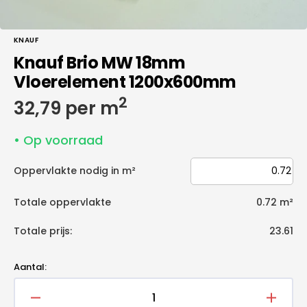
KNAUF
Knauf Brio MW 18mm
Vloerelement 1200x600mm
2
Normale
32,79 per m
prijs
• Op voorraad
Oppervlakte nodig in m²
Totale oppervlakte
0.72
m²
Totale prijs:
23.61
Aantal:
Aantal
Aantal