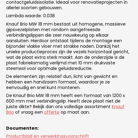
contactgeluidsisolatie. Ideaal voor renovatieprojecten in
allerlei soorten gebouwen.
Lambda
waarde: 0.038
‑
Knauf Brio MW 18 mm bestaat uit homogene, massieve
gipsvezelplaten met rondom aangefreesde
verbindingslippen die zeer nauwkeurig op elkaar
aansluiten. Hierdoor ontstaat tijdens de montage een
bijzonder vlakke vloer met strakke naden. Dankzij het
unieke productieproces zijn de vezels horizontaal gericht,
wat de plaat extra sterk maakt. Aan de onderzijde is de
plaat fabrieksmatig verlijmd met 10 mm drukvaste
steenwol voor optimale geluidsreductie.
De elementen zijn relatief dun, licht van gewicht en
hebben een handzaam formaat, waardoor je ze
eenvoudig en snel kunt monteren.
De Knauf Brio MW 18 mm heeft een formaat van 1200 x
600 mm met verbindingslip. Heeft deze plaat niet de
juiste dikte? Bekijk dan ons volledige assortiment
Knauf
Brio
of vraag een
offerte
op maat aan.
Documenten:
Productblad en verwerkingsvoorschrift