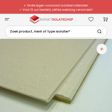
Meteen
naar
✓
Grote eigen voorraad isolatiematerialen
de
✓ Voor 13 uur besteld, zelfde werkdag verzonden!
content
✓ Eigen chauffeurs & flexibele bezorging
✓
Deskundig advies van echte specialisten
Winkelwa
Zoek product, merk of type isolatie?
1
van
media
openen
in
galerieweergave