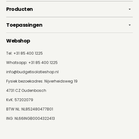
Producten
Toepassingen
Webshop
Tel: +31 85 400 1225
Whatsapp:
+31 85 400 1225
info@budgetisolatieshop.nl
Fysiek bezoekadres: Nijverheidsweg 19
4731 CZ Oudenbosch
KvK: 57202079
BTW NL: NL852480477B01
ING: NL66INGB0004322413