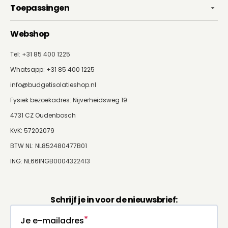
Toepassingen
Webshop
Tel: +31 85 400 1225
Whatsapp:
+31 85 400 1225
info@budgetisolatieshop.nl
Fysiek bezoekadres: Nijverheidsweg 19
4731 CZ Oudenbosch
KvK: 57202079
BTW NL: NL852480477B01
ING: NL66INGB0004322413
Schrijf je in voor de nieuwsbrief:
Je e-mailadres