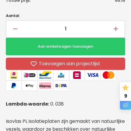
Totale prijs:
66.16
Aantal:
Aantal
Aantal
verlagen
verho
voor
voor
Aan winkelwagen toevoegen
Isovlas
Isovla
PL
PL
isolatieplaat
isolati
Toevoegen aan projectlijst
1200x600x90mm
1200x
9
Lambda‑waarde:
0. 038
Isovlas PL isolatieplaten zijn gemaakt van natuurlijke
vezels, waardoor ze beschikken over natuurlijke