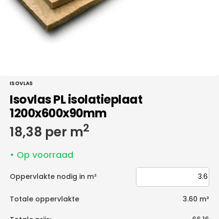
galerieweergave
ISOVLAS
Isovlas PL isolatieplaat
1200x600x90mm
2
Normale
18,38 per m
prijs
• Op voorraad
Oppervlakte nodig in m²
Totale oppervlakte
3.60
m²