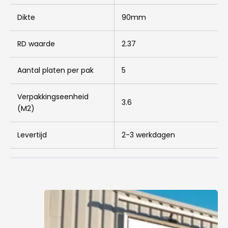
Dikte
90mm
RD waarde
2.37
Aantal platen per pak
5
Verpakkingseenheid
3.6
(M2)
Levertijd
2-3 werkdagen