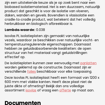
zijn een uitstekende keuze als je op zoek bent naar een
biobased isolatiemateriaal. Het is een duurzaam, natuurlijk
product dat geschikt is voor de isolatie van vloeren,
daken, wanden en gevels. Bovendien is vlasisolatie een
cradle‑to‑cradle product, wat betekent dat het volledig
herbruikbaar en biologisch afbreekbaar is.
Lambda‑waarde:
0.038
Isovlas PL isolatieplaten zijn gemaakt van natuurlijke
vezels, waardoor ze beschikken over natuurlijke vocht‑ en
temperatuurregulerende eigenschappen. Daarnaast
hebben ze geluidsabsorberende kwaliteiten: de open
structuur van het materiaal vangt geluidstrillingen
effectief op.
De isolatieplaten kunnen zeer eenvoudig met
panlatten
worden geklemd op de constructie. Daarnaast zijn er
verschillende
folies
beschikbaar voor elke toepassing.
Deze Isovlas PL isolatieplaat heeft een formaat van 1200 x
600 mm met vlakke kanten. Heeft deze plaat niet de
juiste dikte of afmeting? Bekijk dan ons volledige
assortiment
isovlas
of vraag een
offerte
op maat aan.
Documenten