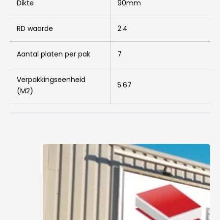
Dikte
90mm
RD waarde
2.4
Aantal platen per pak
7
Verpakkingseenheid
5.67
(M2)