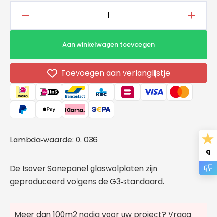
Aantal
Aantal
verlagen
verho
voor
voor
Aan winkelwagen toevoegen
Isover
Isover
Sonepanel
Sonep
-
-
Toevoegen aan verlanglijstje
1350x600x90mm
1350x
Lambda
waarde: 0. 036
‑
9
De Isover Sonepanel glaswolplaten zijn
geproduceerd volgens de G3
standaard.
‑
Meer dan 100m2 nodig voor uw project? Vraag