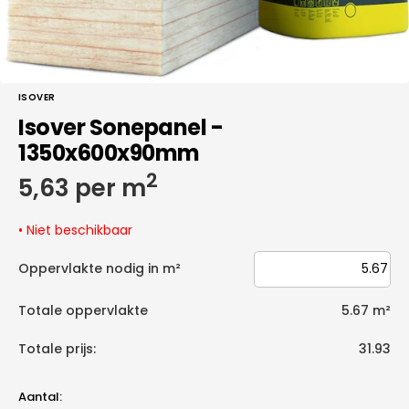
ISOVER
Isover Sonepanel -
1350x600x90mm
2
Normale
5,63 per m
prijs
• Niet beschikbaar
Oppervlakte nodig in m²
Totale oppervlakte
5.67
m²
Totale prijs:
31.93
Aantal: