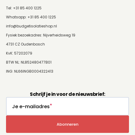
Tel: +31 85 400 1225
Whatsapp:
+31 85 400 1225
info@budgetisolatieshop.nl
Fysiek bezoekadres: Nijverheidsweg 19
4731 CZ Oudenbosch
KvK: 57202079
BTW NL: NL852480477B01
ING: NL66INGB0004322413
Schrijf je in voor de nieuwsbrief:
Je e-mailadres
Abonneren