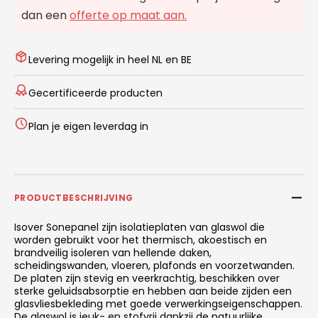
dan een
offerte op maat aan.
Levering mogelijk in heel NL en BE
Gecertificeerde producten
Plan je eigen leverdag in
PRODUCTBESCHRIJVING
Isover Sonepanel zijn isolatieplaten van glaswol die
worden gebruikt voor het thermisch, akoestisch en
brandveilig isoleren van hellende daken,
scheidingswanden, vloeren, plafonds en voorzetwanden.
De platen zijn stevig en veerkrachtig, beschikken over
sterke geluidsabsorptie en hebben aan beide zijden een
glasvliesbekleding met goede verwerkingseigenschappen.
De glaswol is jeuk- en stofvrij dankzij de natuurlijke