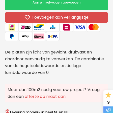
voor
voor
Aan winkelwagen toevoegen
IKO
IKO
Enertherm
Enert
Isolatieplaat
Isolati
Toevoegen aan verlanglijstje
1200x600x100mm
1200x
TG
TG
De platen zijn licht van gewicht, drukvast en
daardoor eenvoudig te verwerken. De combinatie
van de hoge isolatiewaarde en de lage
lambda‑waarde van 0.
Meer dan 100m2 nodig voor uw project? Vraag
dan een
offerte op maat aan.
9
Levering mogelijk in heel NL en BE