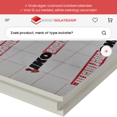
Meteen
naar
✓
Grote eigen voorraad isolatiematerialen
de
✓ Voor 13 uur besteld, zelfde werkdag verzonden!
content
✓ Eigen chauffeurs & flexibele bezorging
✓
Deskundig advies van echte specialisten
Winkelwa
Zoek product, merk of type isolatie?
1
van
media
openen
in
galerieweergave