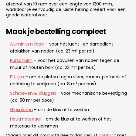
afschot van 10 mm over een lengte van 1200 mm,
waardoor je eenvoudig de juiste helling creëert voor een
goede waterafvoer.
Maak je bestelling compleet
Aluminium tape
– voor het lucht- en dampdicht
afplakken van naden (ca. 23 m² per rol)
Purschuim
– voor het opvullen van naden tegen de
muur of houten balk (ca. 23 m² per bus)
PU‑lijm
– om de platen tegen vloer, muren, plafonds of
onderling te verlijmen (ca. 8 m² per bus)
Schroeven & pluggen
– voor mechanische bevestiging
(ca. 50 m² per doos)
Gipsplaten
– om de klus af te werken
Houtmateriaal
– om de klus af te werken of het
materiaal te klemmen
Vragen over dit product? Neem dan gerust
contact
met