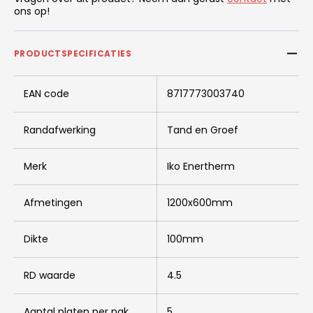
ons op!
PRODUCTSPECIFICATIES
EAN code
8717773003740
Randafwerking
Tand en Groef
Merk
Iko Enertherm
Afmetingen
1200x600mm
Dikte
100mm
RD waarde
4.5
Aantal platen per pak
5