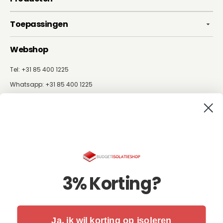
Toepassingen
Webshop
Tel: +31 85 400 1225
Whatsapp:
+31 85 400 1225
info@budgetisolatieshop.nl
Fysiek bezoekadres: Nijverheidsweg 19
4731 CZ Oudenbosch
KvK: 57202079
BTW NL: NL852480477B01
ING: NL66INGB0004322413
3% Korting?
Schrijf je in voor de nieuwsbrief:
Ja, ik wil korting op isoleren