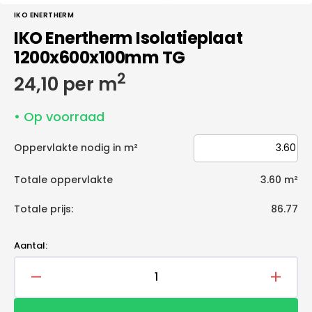
IKO ENERTHERM
IKO Enertherm Isolatieplaat
1200x600x100mm TG
2
Normale
24,10 per m
prijs
• Op voorraad
Oppervlakte nodig in m²
Totale oppervlakte
3.60
m²
Totale prijs:
86.77
Aantal:
Aantal
Aantal
verlagen
verho