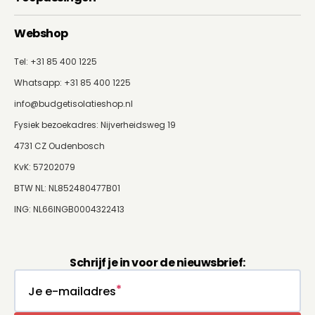
Webshop
Tel: +31 85 400 1225
Whatsapp:
+31 85 400 1225
info@budgetisolatieshop.nl
Fysiek bezoekadres: Nijverheidsweg 19
4731 CZ Oudenbosch
KvK: 57202079
BTW NL: NL852480477B01
ING: NL66INGB0004322413
Schrijf je in voor de nieuwsbrief:
Je e-mailadres