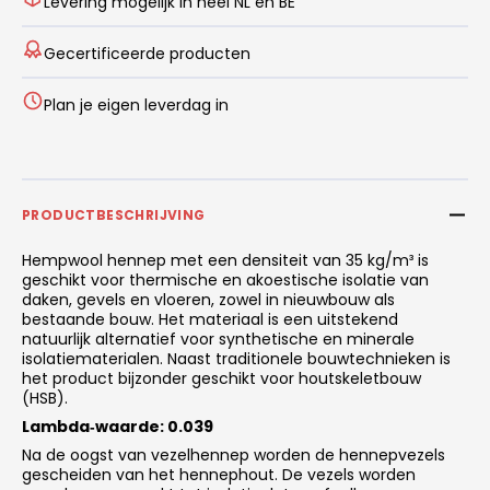
Levering mogelijk in heel NL en BE
Gecertificeerde producten
Plan je eigen leverdag in
PRODUCTBESCHRIJVING
Hempwool hennep met een densiteit van 35 kg/m³ is
geschikt voor thermische en akoestische isolatie van
daken, gevels en vloeren, zowel in nieuwbouw als
bestaande bouw. Het materiaal is een uitstekend
natuurlijk alternatief voor synthetische en minerale
isolatiematerialen. Naast traditionele bouwtechnieken is
het product bijzonder geschikt voor houtskeletbouw
(HSB).
Lambda‑waarde: 0.039
Na de oogst van vezelhennep worden de hennepvezels
gescheiden van het hennephout. De vezels worden