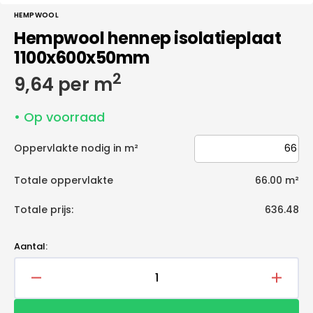
HEMPWOOL
Hempwool hennep isolatieplaat
1100x600x50mm
2
Normale
9,64 per m
prijs
• Op voorraad
Oppervlakte nodig in m²
Totale oppervlakte
66.00
m²
Totale prijs:
636.48
Aantal:
Aantal
Aantal
verlagen
verho