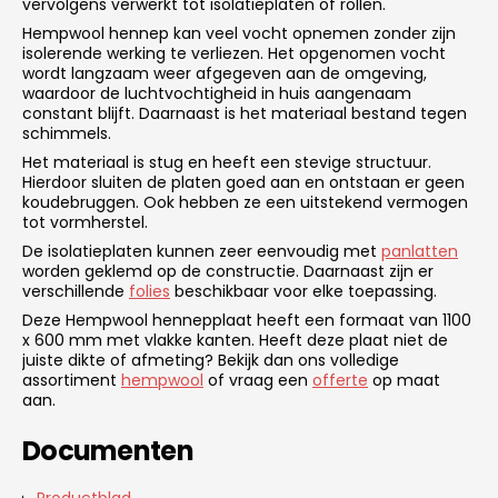
vervolgens verwerkt tot isolatieplaten of rollen.
Hempwool hennep kan veel vocht opnemen zonder zijn
isolerende werking te verliezen. Het opgenomen vocht
wordt langzaam weer afgegeven aan de omgeving,
waardoor de luchtvochtigheid in huis aangenaam
constant blijft. Daarnaast is het materiaal bestand tegen
schimmels.
Het materiaal is stug en heeft een stevige structuur.
Hierdoor sluiten de platen goed aan en ontstaan er geen
koudebruggen. Ook hebben ze een uitstekend vermogen
tot vormherstel.
De isolatieplaten kunnen zeer eenvoudig met
panlatten
worden geklemd op de constructie. Daarnaast zijn er
verschillende
folies
beschikbaar voor elke toepassing.
Deze Hempwool hennepplaat heeft een formaat van 1100
x 600 mm met vlakke kanten. Heeft deze plaat niet de
juiste dikte of afmeting? Bekijk dan ons volledige
assortiment
hempwool
of vraag een
offerte
op maat
aan.
Documenten
Productblad