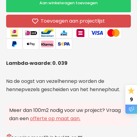
voor
voor
Aan winkelwagen toevoegen
Hempwool
Hempw
hennep
henne
isolatieplaat
isolati
Toevoegen aan projectlijst
1100x600x50mm
1100x
Lambda‑waarde: 0. 039
Na de oogst van vezelhennep worden de
hennepvezels gescheiden van het hennephout.
9
Meer dan 100m2 nodig voor uw project? Vraag
dan een
offerte op maat aan.