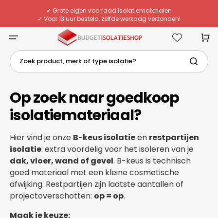
Meteen
naar
✓
Grote eigen voorraad isolatiematerialen
de
✓ Voor 13 uur besteld, zelfde werkdag verzonden!
content
✓ Eigen chauffeurs & flexibele bezorging
✓
Deskundig advies van echte specialisten
Winkelwa
Zoek product, merk of type isolatie?
Op zoek naar goedkoop
isolatiemateriaal?
Hier vind je onze
B-keus isolatie
en
restpartijen
isolatie
: extra voordelig voor het isoleren van je
dak, vloer, wand of gevel
. B-keus is technisch
goed materiaal met een kleine cosmetische
afwijking. Restpartijen zijn laatste aantallen of
projectoverschotten:
op = op
.
Maak je keuze: