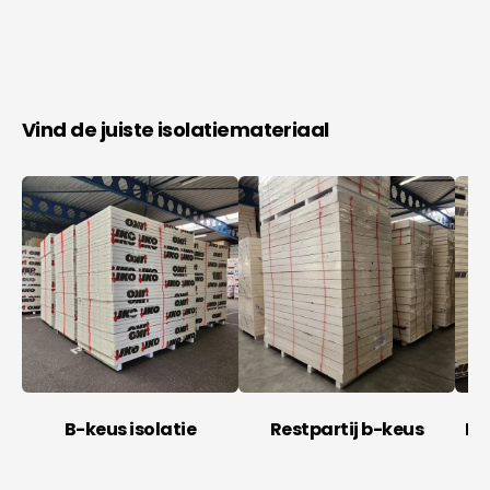
Vind de juiste isolatiemateriaal
B-keus isolatie
Restpartij b-keus
Is