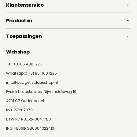
Klantenservice
Producten
Toepassingen
Webshop
Tel: +31 85 400 1225
Whatsapp:
+31 85 400 1225
info@budgetisolatieshop.nl
Fysiek bezoekadres: Nijverheidsweg 19
4731 CZ Oudenbosch
KvK: 57202079
BTW NL: NL852480477B01
ING: NL66INGB0004322413