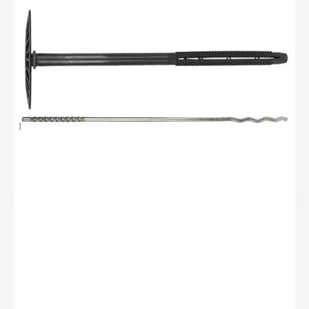
PA
8x70-
82/140mm