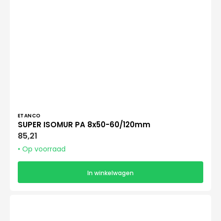
Verkoper:
ETANCO
SUPER ISOMUR PA 8x50-60/120mm
Normale
85,21
prijs
• Op voorraad
In winkelwagen
SUPER
ISOMUR