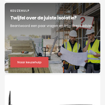
KEUZEHULP
Twijfel over de juiste isolatie?
Beantwoord een paar vragen en krijg direct advies.
Naar keuzehulp
SUPER
ISOMUR
PA
8x90-
100/160mm