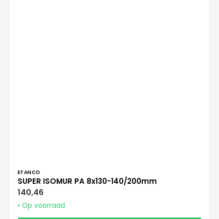
Verkoper:
ETANCO
SUPER ISOMUR PA 8x130-140/200mm
Normale
140,46
prijs
• Op voorraad