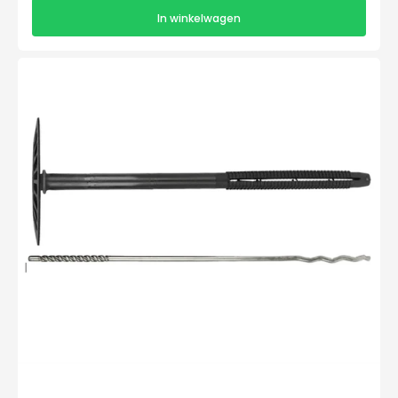
In winkelwagen
SUPER
ISOMUR
PA
8x150-
160/220mm