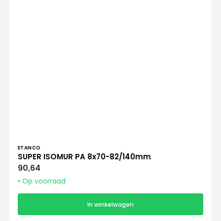
Verkoper:
ETANCO
SUPER ISOMUR PA 8x70-82/140mm
Normale
90,64
prijs
• Op voorraad
In winkelwagen