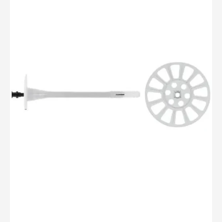
Super
Iso
II
10/215x260