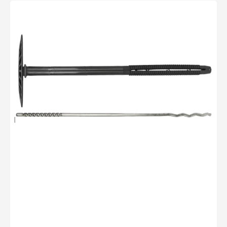
SUPER
ISOMUR
PA
8x130-
140/200mm