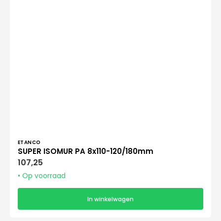
Verkoper:
ETANCO
SUPER ISOMUR PA 8x110-120/180mm
Normale
107,25
prijs
• Op voorraad
In winkelwagen