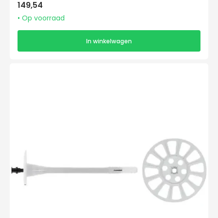
Normale
149,54
prijs
• Op voorraad
In winkelwagen
Etanco
Super
Iso
II
10/175x220