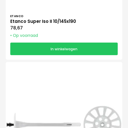
Verkoper:
ETANCO
Etanco Super Iso II 10/145x190
Normale
78,67
prijs
• Op voorraad
In winkelwagen
Etanco
Super
Iso
II
10/155x200