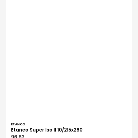
Verkoper:
ETANCO
Etanco Super Iso II 10/215x260
Normale
96,83