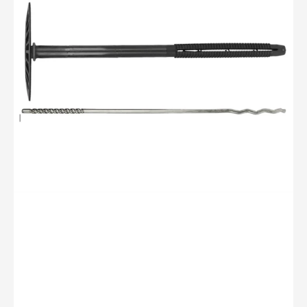
PA
8x110-
120/180mm