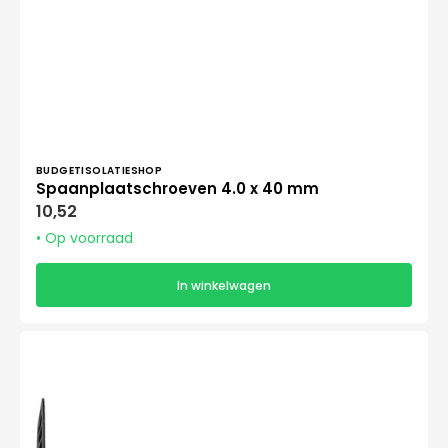
Verkoper:
BUDGETISOLATIESHOP
Spaanplaatschroeven 4.0 x 40 mm
Normale
10,52
prijs
• Op voorraad
In winkelwagen
SUPER
ISOMUR
PA
8x50-