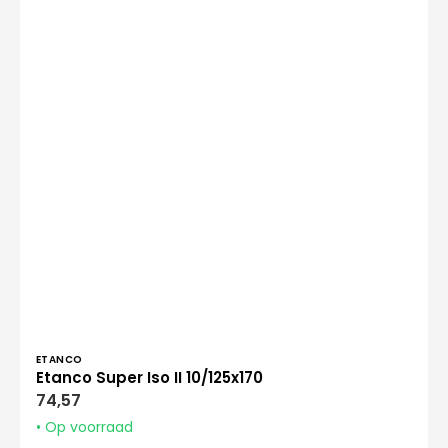
Verkoper:
ETANCO
Etanco Super Iso II 10/125x170
Normale
74,57
prijs
• Op voorraad