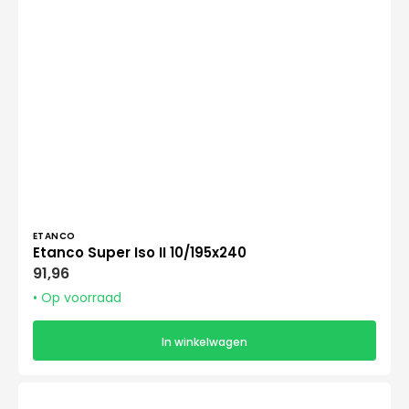
Verkoper:
ETANCO
Etanco Super Iso II 10/195x240
Normale
91,96
prijs
• Op voorraad
In winkelwagen
Etanco