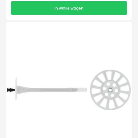
In winkelwagen
Etanco
Super
Iso
II
10/145x190