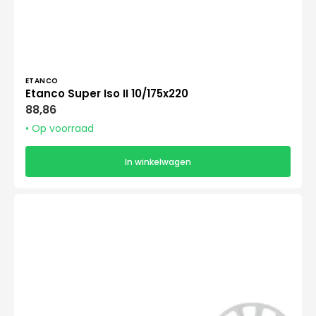
Verkoper:
ETANCO
Etanco Super Iso II 10/175x220
Normale
88,86
prijs
• Op voorraad
In winkelwagen
Etanco
Super
Iso
II
10/195x240