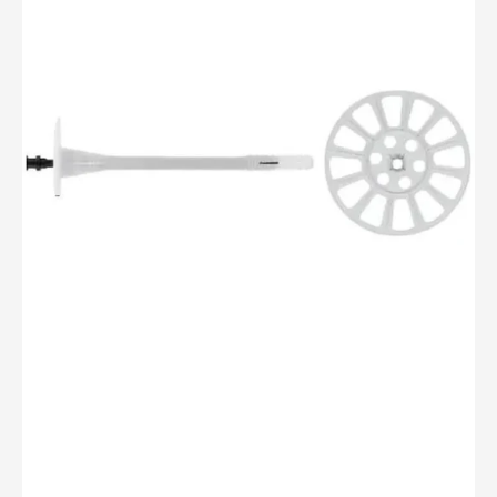
II
10/125x170