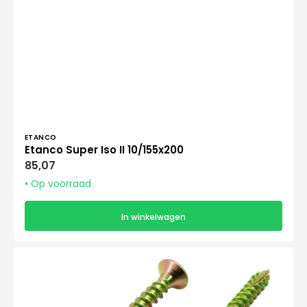
Verkoper:
ETANCO
Etanco Super Iso II 10/155x200
Normale
85,07
prijs
• Op voorraad
In winkelwagen
Spaanplaatschroeven
4.0
x