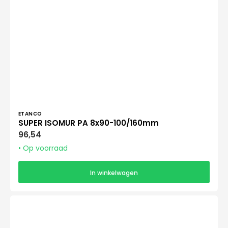
Verkoper:
ETANCO
SUPER ISOMUR PA 8x90-100/160mm
Normale
96,54
prijs
• Op voorraad
In winkelwagen
SUPER
ISOMUR