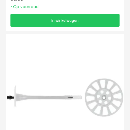
prijs
• Op voorraad
In winkelwagen
Etanco
Super
Iso
II
10/90x135