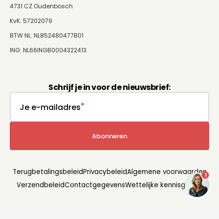
4731 CZ Oudenbosch
KvK: 57202079
BTW NL: NL852480477B01
ING: NL66INGB0004322413
Schrijf je in voor de nieuwsbrief:
Je e-mailadres
Abonneren
Terugbetalingsbeleid
Privacybeleid
Algemene voorwaarden
1
Verzendbeleid
Contactgegevens
Wettelijke kennisgeving