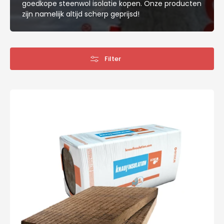
goedkope steenwol isolatie kopen. Onze producten
zijn namelijk altijd scherp geprijsd!
Filter
Knauf
Rock4all
-
1200x600x40mm