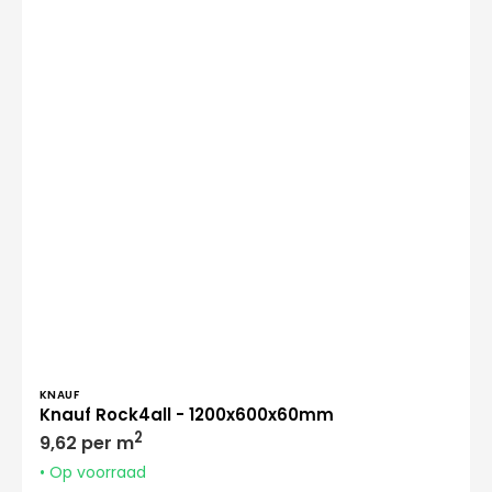
Verkoper:
KNAUF
Knauf Rock4all - 1200x600x60mm
Normale
2
9,62 per m
prijs
• Op voorraad