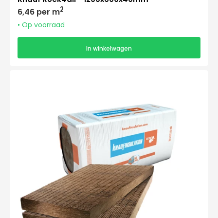
Normale
2
6,46 per m
prijs
• Op voorraad
In winkelwagen
Knauf
Rock4all
-
1200x600x50mm