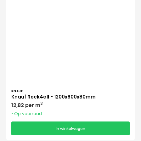
Verkoper:
KNAUF
Knauf Rock4all - 1200x600x80mm
Normale
2
12,82 per m
prijs
• Op voorraad
In winkelwagen