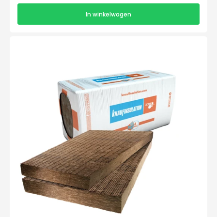
In winkelwagen
Knauf
Rock4all
-
1200x600x70mm