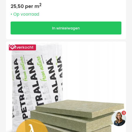
Normale
2
25,50 per m
prijs
• Op voorraad
In winkelwagen
Petralana
Uitverkocht
Petralight
Plus
1000x600x50mm
1