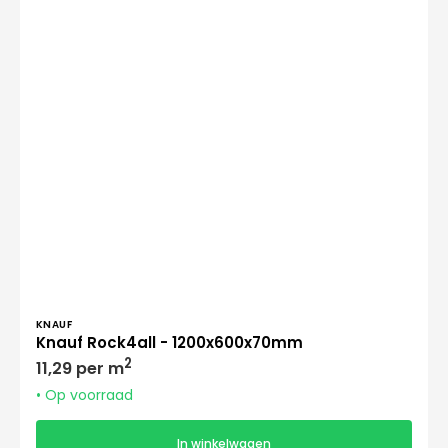
Verkoper:
KNAUF
Knauf Rock4all - 1200x600x70mm
Normale
2
11,29 per m
prijs
• Op voorraad
In winkelwagen