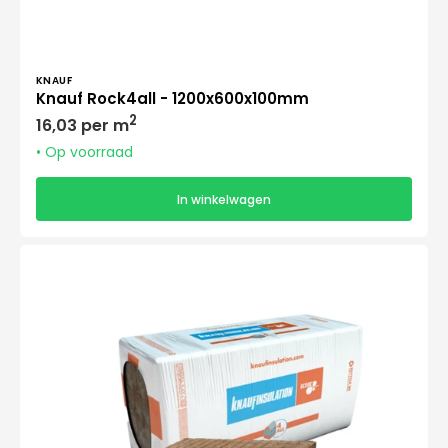
Verkoper:
KNAUF
Knauf Rock4all - 1200x600x100mm
Normale
2
16,03 per m
prijs
• Op voorraad
In winkelwagen
Knauf
Rock4all
-
1200x600x120mm