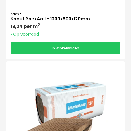
Verkoper:
KNAUF
Knauf Rock4all - 1200x600x120mm
Normale
2
19,24 per m
prijs
• Op voorraad
In winkelwagen
Knauf
Rock4all
-
1200x600x140mm