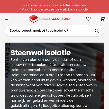
Meteen
naar
✓
Grote eigen voorraad isolatiematerialen
de
✓ Voor 13 uur besteld, zelfde werkdag verzonden!
content
✓ Eigen chauffeurs & flexibele bezorging
✓
Deskundig advies van echte specialisten
Winkelwa
Zoek product, merk of type isolatie?
Collectie:
Steenwol isolatie
Bent u van plan om een vloer, dak of een
spouwmuur te isoleren? Gebruik dan steenwol
isolatie. Steenwol is een enorm flexibel
isolatiemateriaal en is erg ruim toe te passen. Het
kan worden gebruikt in gevels, wanden, vloeren en
de binnenkant van daken. Isolatie zoals steenwol is
brandwerend en beschikt over zowel thermische
als akoestische eigenschappen. Het absorbeert
namelijk het geluid en vermindert de
geluidstrillingen. Bij Budgetisolatieshop kunt u