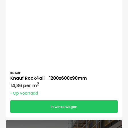
Verkoper:
KNAUF
Knauf Rock4all - 1200x600x90mm
Normale
2
14,36 per m
prijs
• Op voorraad
In winkelwagen