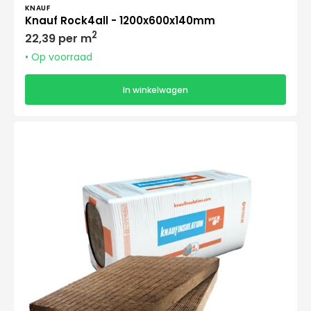
Verkoper:
KNAUF
Knauf Rock4all - 1200x600x140mm
Normale
2
22,39 per m
prijs
• Op voorraad
In winkelwagen
Knauf
Rock4all
-
1200x600x160mm