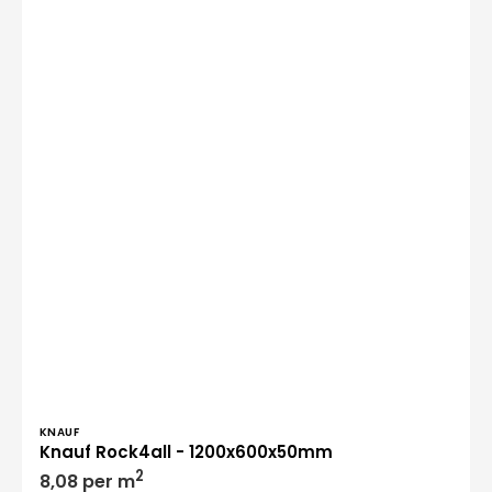
Verkoper:
KNAUF
Knauf Rock4all - 1200x600x50mm
Normale
2
8,08 per m